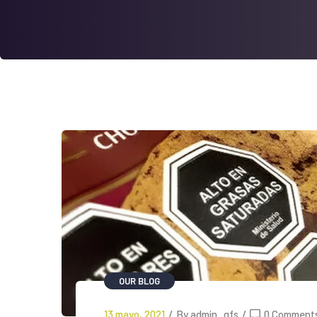
OUR BLOG
13 mayo, 2021
/
By admin_gfs
/
0 Comment