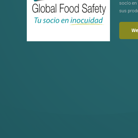
socio en 
sus produ
We