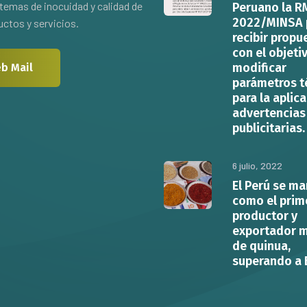
temas de inocuidad y calidad de
Peruano la R
2022/MINSA 
ctos y servicios.
recibir propu
con el objeti
modificar
b Mail
parámetros t
para la aplic
advertencias
publicitarias.
6 julio, 2022
El Perú se ma
como el prim
productor y
exportador m
de quinua,
superando a 