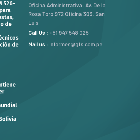
M 526-
Oficina Administrativa: Av. De la
para
Rosa Toro 972 Oficina 303, San
estas,
Luis
vo de
Call Us :
‎+51 947 548 025
écnicos
Mail us :
informes@gfs.com.pe
ación de
ntiene
er
undial
Bolivia