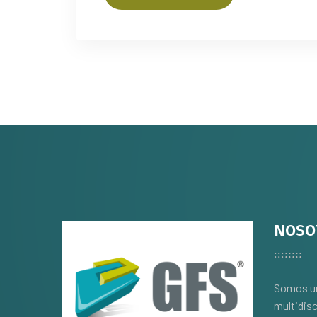
NOSO
Somos un
multidisc